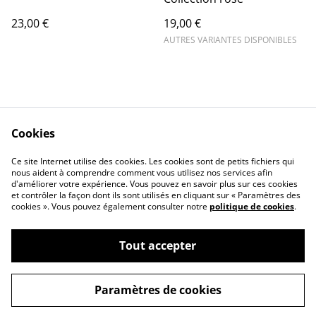
23,00 €
19,00 €
AUTRES VARIANTES DISPONIBLES
Cookies
Contact Us
Legal Terms
Ce site Internet utilise des cookies. Les cookies sont de petits fichiers qui
Privacy Policy
Cookie Policy
nous aident à comprendre comment vous utilisez nos services afin
d'améliorer votre expérience. Vous pouvez en savoir plus sur ces cookies
et contrôler la façon dont ils sont utilisés en cliquant sur « Paramètres des
cookies ». Vous pouvez également consulter notre
politique de cookies
.
Tout accepter
©
2026
La Mallette de Paulette
Paramètres de cookies
powered by