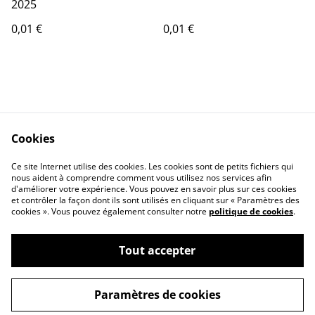
2025
0,01 €
0,01 €
Cookies
Contact Us
Legal Terms
Ce site Internet utilise des cookies. Les cookies sont de petits fichiers qui
Privacy Policy
Cookie Policy
nous aident à comprendre comment vous utilisez nos services afin
d'améliorer votre expérience. Vous pouvez en savoir plus sur ces cookies
et contrôler la façon dont ils sont utilisés en cliquant sur « Paramètres des
cookies ». Vous pouvez également consulter notre
politique de cookies
.
Tout accepter
©
2026
La Mallette de Paulette
Paramètres de cookies
powered by